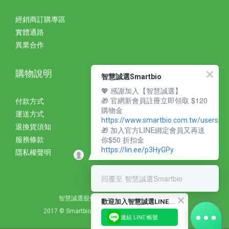
經銷商訂購專區
實體通路
異業合作
購物說明
智慧誠選Smartbio
💖 感謝加入【智慧誠選】
🎁 官網新會員註冊立即領取 $120
付款方式
購物金
運送方式
https://www.smartbio.com.tw/users/si
退換貨須知
🎁 加入官方LINE綁定會員又再送
你$50 折扣金
服務條款
https://lin.ee/p3HyGPy
隱私權聲明
回覆至 智慧誠選Smartbio
智慧誠選股份有限公司 統編：27310393
歡
迎加入智慧誠選LINE好友
2017 © Smartbio Corporation. All Rights Reserved.
連結 LINE 帳號