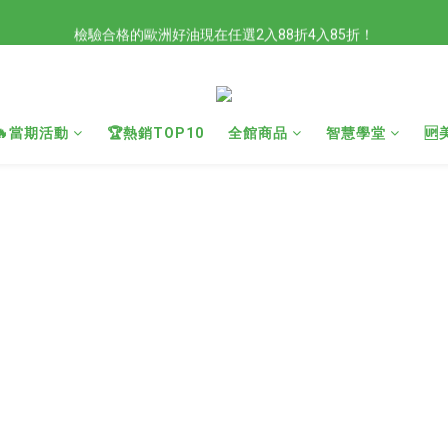
檢驗合格的歐洲好油現在任選2入88折4入85折！
檢驗合格的歐洲好油現在任選2入88折4入85折！
現在官網滿額贈日本有機柚子和風醬！滿越多送越多
新會員限定📣現在加入官網會員立刻享有120元購物金！
🔥當期活動
🏆熱銷TOP10
全館商品
智慧學堂

檢驗合格的歐洲好油現在任選2入88折4入85折！