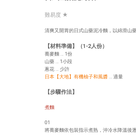
難易度 ★
清爽又開胃的日式山藥泥冷麵，以綿滑山
【材料準備】（1-2人份）
蕎麥麵 … 1份
山藥 … 1小段
蔥花 … 少許
日本【大地】有機柚子和風醬
… 適量
【步驟作法】
煮麵
01
將蕎麥麵依包裝指示煮熟，沖冷水降溫後