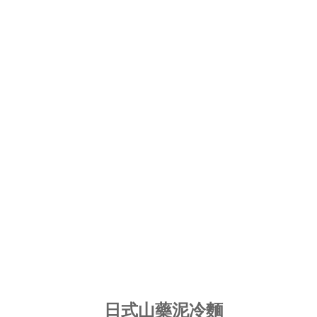
日式山藥泥冷麵