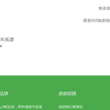
無添
通過SGS輻射
子和風醬
4
品牌
經銷採購
LINE好友，即時優惠不錯過
經銷商訂購專區