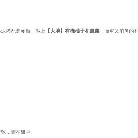
藥泥搭配蕎麥麵，淋上
【大地】有機柚子和風醬
，簡單又消暑的
瀝乾，鋪在盤中。