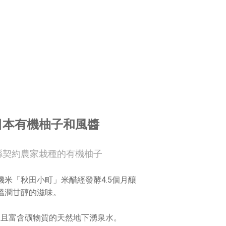
日本有機柚子和風醬
縣契約農家栽種的有機柚子
有機米「秋田小町」米醋經發酵4.5個月釀
溫潤甘醇的滋味。
良且富含礦物質的天然地下湧泉水。