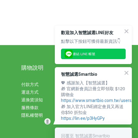
歡迎加入智慧誠選LINE好友
點擊以下按鈕可獲得最新資訊👇
連結 LINE 帳號
購物說明
智慧誠選Smartbio
💖 感謝加入【智慧誠選】
付款方式
🎁 官網新會員註冊立即領取 $120
運送方式
購物金
退換貨須知
https://www.smartbio.com.tw/users/si
🎁 加入官方LINE綁定會員又再送
服務條款
你$50 折扣金
隱私權聲明
https://lin.ee/p3HyGPy
回覆至 智慧誠選Smartbio