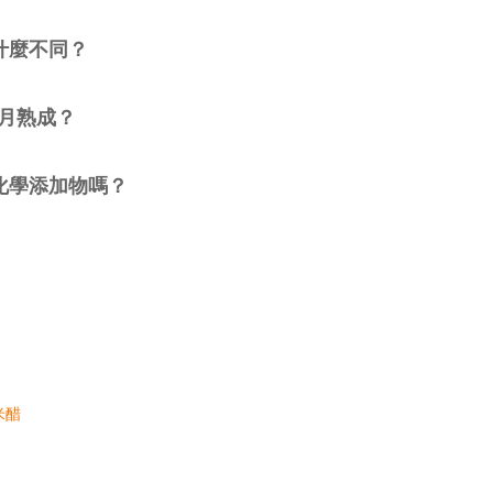
什麼不同？
個月熟成？
化學添加物嗎？