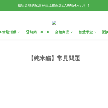
檢驗合格的歐洲好油現在任選2入88折4入85折！
檢驗合格的歐洲好油現在任選2入88折4入85折！
現在官網滿額贈日本有機柚子和風醬！滿越多送越多
新會員限定📣現在加入官網會員立刻享有120元購物金！
🔥當期活動
🏆熱銷TOP10
全館商品
智慧學堂

檢驗合格的歐洲好油現在任選2入88折4入85折！
【純米醋】常見問題