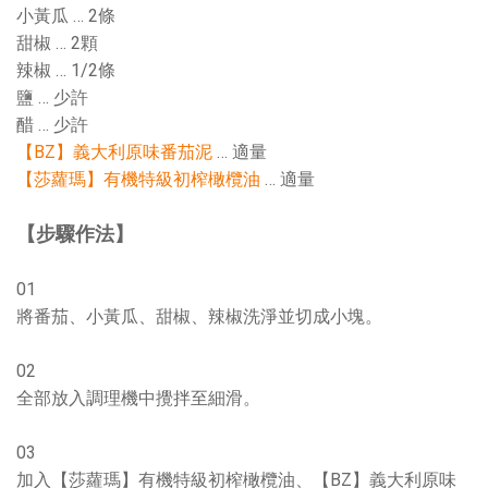
小黃瓜 … 2條
甜椒 … 2顆
辣椒 … 1/2條
鹽 … 少許
醋 … 少許
【BZ】義大利原味番茄泥
… 適量
【莎蘿瑪】有機特級初榨橄欖油
… 適量
【步驟作法】
01
將番茄、小黃瓜、甜椒、辣椒洗淨並切成小塊。
02
全部放入調理機中攪拌至細滑。
03
加入【莎蘿瑪】有機特級初榨橄欖油、【BZ】義大利原味