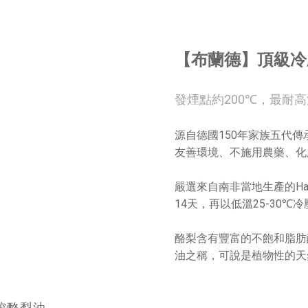
【布蘭德】頂級冷
發煙點約200℃，最耐
源自德國150年家族五代
友善環境、不施用農藥、化
嚴選來自南非當地生產的Ha
14天，再以低溫25-30
酪梨含有豐富的不飽和脂肪酸
油之稱，可說是植物性的天
榨酪梨油