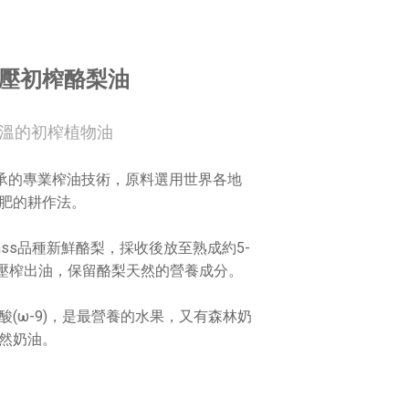
壓初榨酪梨油
高溫的初榨植物油
傳承的專業榨油技術，原料選用世界各地
肥的耕作法。
ss品種新鮮酪梨，採收後放至熟成約5-
℃冷壓榨出油，保留酪梨天然的營養成分。
(ω-9)，是最營養的水果，又有森林奶
然奶油。