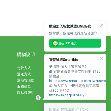
歡迎加入智慧誠選LINE好友
點擊以下按鈕可獲得最新資訊👇
連結 LINE 帳號
購物說明
智慧誠選Smartbio
💖 感謝加入【智慧誠選】
付款方式
🎁 官網新會員註冊立即領取 $120
運送方式
購物金
退換貨須知
https://www.smartbio.com.tw/users/si
🎁 加入官方LINE綁定會員又再送
服務條款
你$50 折扣金
隱私權聲明
https://lin.ee/p3HyGPy
回覆至 智慧誠選Smartbio