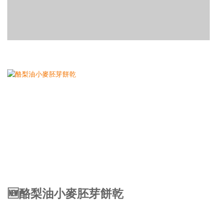
🆕酪梨油小麥胚芽餅乾