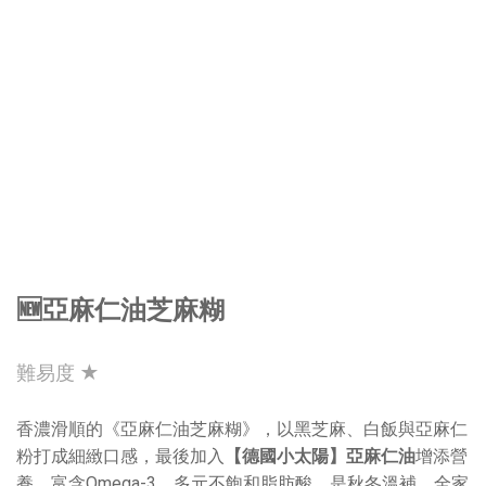
🆕亞麻仁油芝麻糊
難易度 ★
香濃滑順的《亞麻仁油芝麻糊》，以黑芝麻、白飯與亞麻仁
粉打成細緻口感，最後加入
【德國小太陽】亞麻仁油
增添營
養，富含Omega-3、多元不飽和脂肪酸，是秋冬溫補、全家