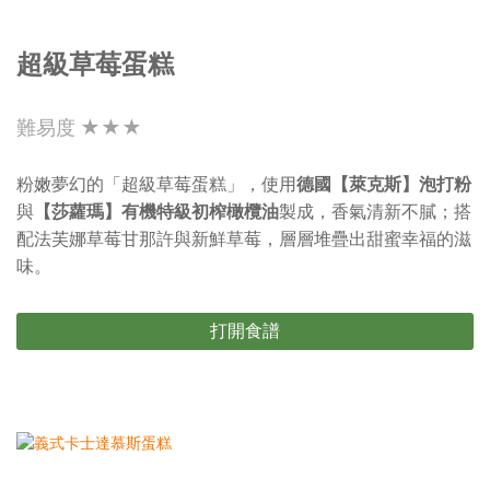
超級草莓蛋糕
難易度 ★★★
粉嫩夢幻的「超級草莓蛋糕」，使用
德國【萊克斯】泡打粉
與
【莎蘿瑪】有機特級初榨橄欖油
製成，香氣清新不膩；搭
配法芙娜草莓甘那許與新鮮草莓，層層堆疊出甜蜜幸福的滋
味。
打開食譜