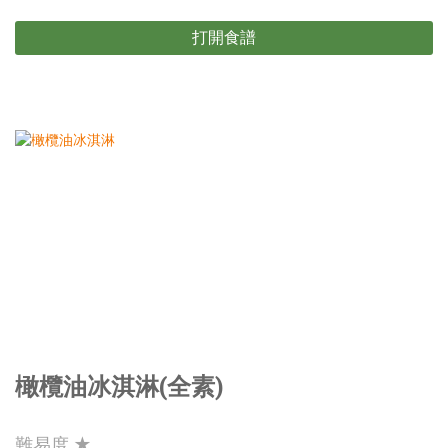
打開食譜
橄欖油冰淇淋(全素)
難易度 ★