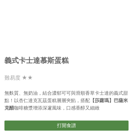
義式卡士達慕斯蛋糕
難易度 ★★
無麩質、無奶油，結合濃郁可可與滑順香草卡士達的義式甜
點！以杏仁達克瓦茲蛋糕層層夾餡，搭配
【莎蘿瑪】巴薩米
克醋
咖啡糖漿增添深邃風味，口感香醇又細緻
打開食譜