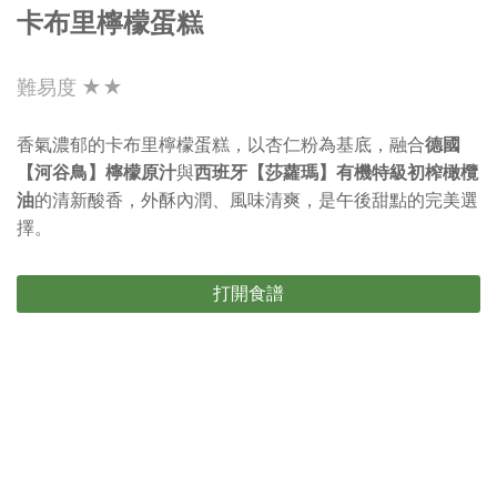
卡布里檸檬蛋糕
難易度 ★★
香氣濃郁的卡布里檸檬蛋糕，以杏仁粉為基底，融合
德國
【河谷鳥】檸檬原汁
與
西班牙【莎蘿瑪】有機特級初榨橄欖
油
的清新酸香，外酥內潤、風味清爽，是午後甜點的完美選
擇。
打開食譜