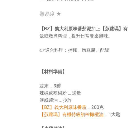
難易度 ★
【BZ】義大利原味番茄泥
加上
【莎蘿瑪】有
飯或燉煮料理，提升日常餐桌風味。
👉適合料理：拌麵、燉豆腐、配飯
【材料準備】
蒜末 … 3瓣
辣椒或辣椒粉 … 適量
鹽或醬油 … 少許
【BZ】義大利原味番茄
… 200克
【莎蘿瑪】有機特級初榨橄欖油
… 1大匙