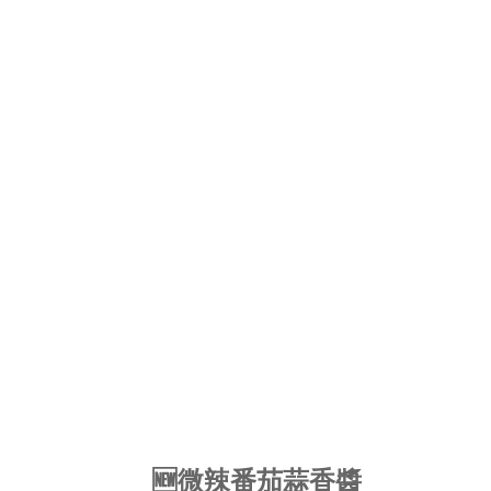
🆕微辣番茄蒜香醬