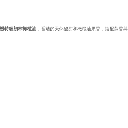
機特級初榨橄欖油
，番茄的天然酸甜和橄欖油果香，搭配蒜香與