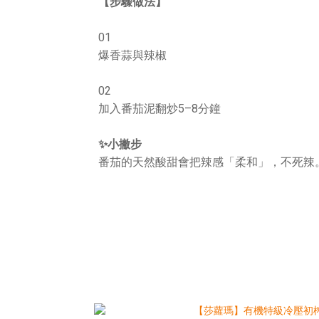
【步驟做法】
01
爆香蒜與辣椒
02
加入番茄泥翻炒5–8分鐘
✨小撇步
番茄的天然酸甜會把辣感「柔和」，不死辣