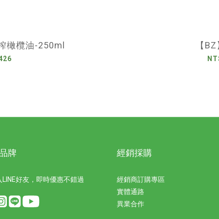
橄欖油-250ml
【B
426
NT
品牌
經銷採購
LINE好友，即時優惠不錯過
經銷商訂購專區
實體通路
異業合作