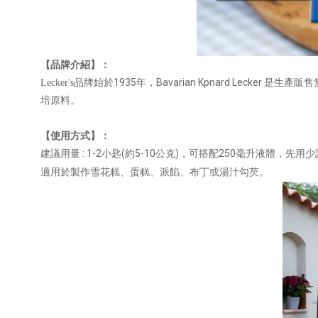
【品牌介紹】：
1935
Bavarian Kpnard Lecker
Lecker's
品牌始於
年，
是生產販售
培原料。
【使用方式】：
: 1-2
(
5-10
)
250
建議用量
小匙
約
公克
，可搭配
毫升液體，先用少
適用於製作雪花糕
、蛋糕、派餡、布丁或湯汁勾芡。