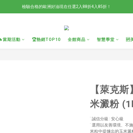
檢驗合格的歐洲好油現在任選2入88折4入85折！
檢驗合格的歐洲好油現在任選2入88折4入85折！
現在官網滿額贈日本有機柚子和風醬！滿越多送越多
新會員限定📣現在加入官網會員立刻享有120元購物金！
🔥當期活動
🏆熱銷TOP10
全館商品
智慧學堂

檢驗合格的歐洲好油現在任選2入88折4入85折！
【萊克斯】
米澱粉 (1
˙ 誠信分級 : 安心級
˙ 選用以友善環境、
米粒中提煉出的玉米澱