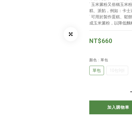
˙ 玉米澱粉又俗稱玉
糕、派餡，例如：卡士
˙ 可用於製作蛋糕、
成玉米澱粉，以降低麵
NT$660
顏色
: 單包
單包
10包9折
加入購物車