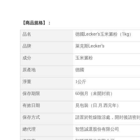
【商品規格】：
Lecker'
s
1kg
品名
德國
玉米澱粉（
）
Lecker's
品牌
萊克斯
成分
玉米澱粉
原產地
德國
淨重
1
公斤
保存期限
60
個月（未開封前）
.
.
有效日期
見包裝（日
月
西元年）
保存方式
請置於乾燥陰涼處，開封後請密
總代理
智慧誠選股份有限公司