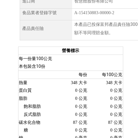
進口商
智慧體股份有限公司
食品業者登錄字號
A-154150883-00000-2
300
本產品已投保富邦產品責任險
產品責任險
額不等同理賠金額。
營養標示
100
每一份量
公克
10
本包裝含
份
100
每份
每
公克
熱量
348
大卡
348
大卡
蛋白質
0
公克
0
公克
脂肪
0
公克
0
公克
飽和脂肪
0
公克
0
公克
反式脂肪
0
公克
0
公克
碳水化合物
87
公克
87
公克
糖
0
公克
0
公克
鈉
0
毫克
0
毫克