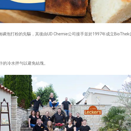
UD Chemie
1997
BioThek
無磷泡打粉的先驅，其後由
公司接手並於
年成立
許的冷水拌勻以避免結塊。