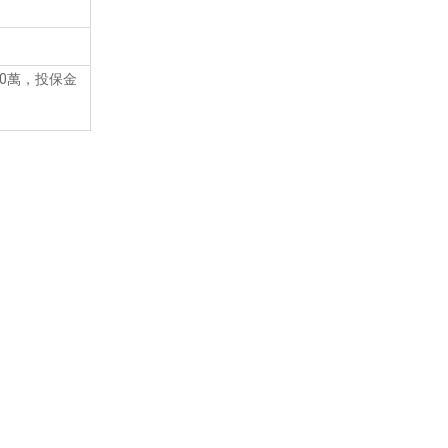
0
萬，投保金