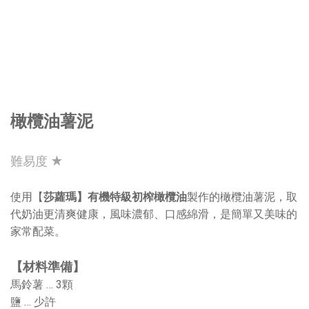
橄欖油薯泥
難易度 ★
使用【
莎蘿瑪】有機特級初榨橄欖油
製作的橄欖油薯泥，取
代奶油更清爽健康，風味濃郁、口感綿滑，是簡單又美味的
家常配菜。
【材料準備】
馬鈴薯 … 3顆
鹽 … 少許