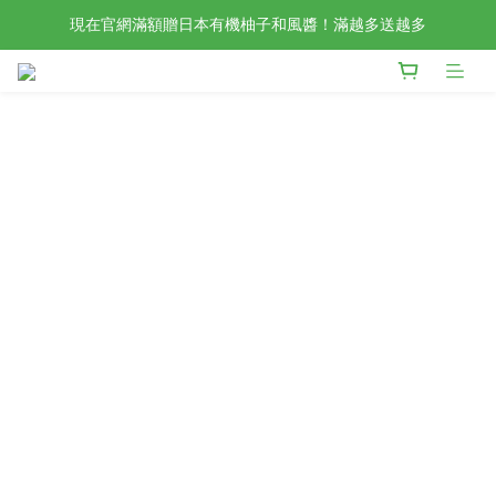
現在官網滿額贈日本有機柚子和風醬！滿越多送越多
檢驗合格的歐洲好油現在任選2入88折4入85折！
新會員限定📣現在加入官網會員立刻享有120元購物金！
檢驗合格的歐洲好油現在任選2入88折4入85折！