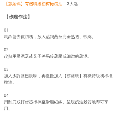
【莎蘿瑪】有機特級初榨橄欖油
… 3大匙
【步驟作法】
01
馬鈴薯去皮切塊，放入蒸鍋蒸至完全熟透、軟綿。
02
趁熱用壓泥器或叉子將馬鈴薯壓成細緻的薯泥。
03
加入少許鹽巴調味，再慢慢加入【莎蘿瑪】有機特級初榨橄
欖油。
04
用刮刀或打蛋器攪拌至滑順細緻、呈現奶油般質地即可享
用。