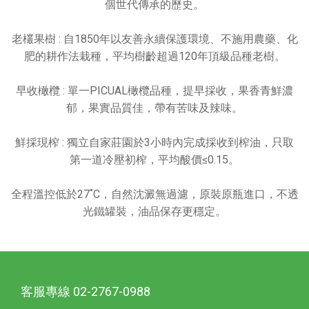
個世代傳承的歷史。
老欉果樹 : 自1850年以友善永續保護環境、不施用農藥、化
肥的耕作法栽種，平均樹齡超過120年頂級品種老樹。
早收橄欖 : 單一PICUAL橄欖品種，提早採收，果香青鮮濃
郁，果實品質佳，帶有苦味及辣味。
鮮採現榨 : 獨立自家莊園於3小時內完成採收到榨油，只取
第一道冷壓初榨，平均酸價≤0.15。
全程溫控低於27˚C，自然沈澱無過濾，原裝原瓶進口，不透
光鐵罐裝，油品保存更穩定。
客服專線 02-2767-0988