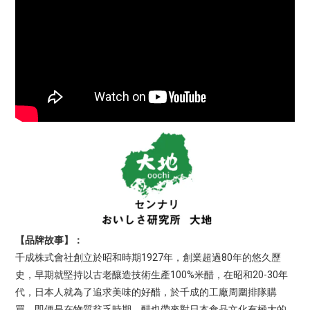
【品牌故事】：
1927
80
千成株式會社創立於昭和時期
年，創業超過
年的悠久歷
100%
20-30
史，早期就堅持以古老釀造技術生產
米醋，在昭和
年
代，日本人就為了追求美味的好醋，於千成的工廠周圍排隊購
買，即便是在物質貧乏時期，醋也帶來對日本食品文化有極大的