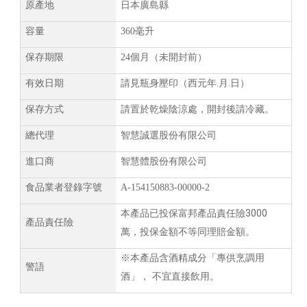
原產地
日本廣島縣
容量
360
毫升
保存期限
24
個月（未開封前）
.
.
有效日期
請見瓶身壓印（西元年
月
日）
保存方式
請置於乾燥陰涼處，開封後請冷藏。
總代理
智慧誠選股份有限公司
進口商
智慧體股份有限公司
食品業者登錄字號
A-154150883-00000-2
3000
本產品已投保富邦產品責任險
產品責任險
萬，投保金額不等同理賠金額。
※本產品含酒精成分「專供烹調用
警語
酒」， 不宜直接飲用。