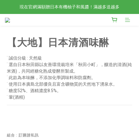
現在官網滿額贈日本有機柚子和風醬！滿越多送越多
檢驗合格的歐洲好油現在任選2入88折4入85折！
新會員限定📣現在加入官網會員立刻享有120元購物金！
檢驗合格的歐洲好油現在任選2入88折4入85折！
【大地】日本清酒味醂
˙ 誠信分級 : 天然級
˙ 選自日本秋田縣以友善環境栽培米「秋田小町」，釀造的清酒(純
米酒)，共同經糖化熟成發酵所製成。
˙ 此款為本味醂，不添加化學調味料和防腐劑。
˙ 使用日本廣島北部優良且富含礦物質的天然地下湧泉水。
˙ 糖度52%、酒精濃度8.5%。
˙ 葷(酒精)
組合
: 訂購請私訊