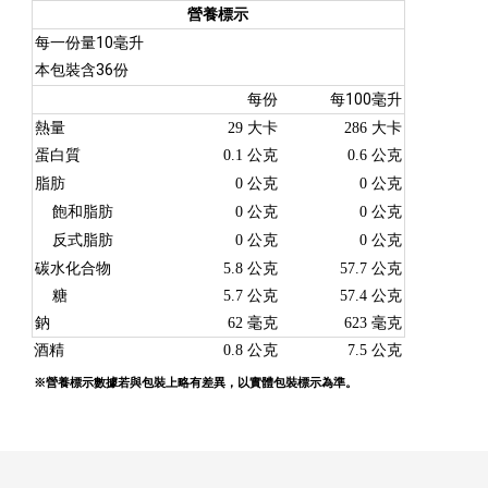
營養標示
10
每一份量
毫升
36
本包裝含
份
100
每份
每
毫升
熱量
29
大卡
286
大卡
蛋白質
0.1
公克
0.6
公克
脂肪
0
公克
0
公克
飽和脂肪
0
公克
0
公克
反式脂肪
0
公克
0
公克
碳水化合物
5.8
公克
57.7
公克
糖
5.7
公克
57.4
公克
鈉
62
毫克
623
毫克
酒精
0.8
公克
7.5
公克
※營養標示數據若與包裝上略有差異，以實體包裝標示為準。