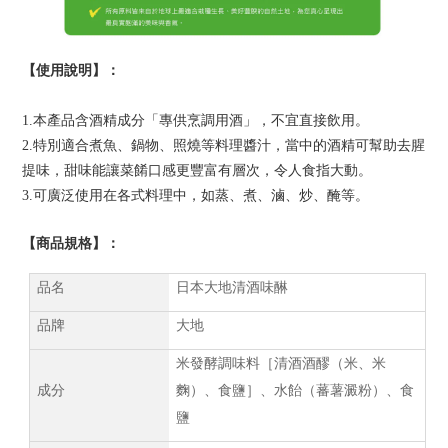
【使用說明】：
1.
本產品含酒精成分「專供烹調用酒」，不宜直接飲用。
2.
特別適合煮魚、鍋物、照燒等料理醬汁，當中的酒精可幫助去腥
提味，甜味能讓菜餚口感更豐富有層次，令人食指大動。
3.
可廣泛使用在各式料理中，如蒸、煮、滷、炒、醃等。
【商品規格】：
品名
日本大地清酒味醂
品牌
大地
米發酵調味料［清酒酒醪（米、米
成分
麴）、食鹽］、水飴（蕃薯澱粉）、食
鹽