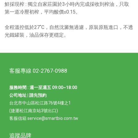
鮮採現榨 : 獨立自家莊園於3小時內完成採收到榨油，只取
第一道冷壓初榨，平均酸價≤0.15。
全程溫控低於27˚C，自然沈澱無過濾，原裝原瓶進口，不透
光鐵罐裝，油品保存更穩定。
客服專線 02-2767-0988
服務時間 : 週一至週五 09:00~18:00
公司地址 | 請先預約
台北市中山區松江路76號4樓之1
(捷運松江南京站3號出口)
客服信箱 service@smartbio.com.tw
追蹤品牌