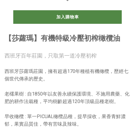
加入購物車
【莎蘿瑪】有機特級冷壓初榨橄欖油
西班牙百年莊園，只取第一道冷壓初榨
西班牙莎蘿瑪莊園，擁有超過170年種植有機橄欖，歷經七
個世代傳承的歷史。
老欉果樹 : 自1850年以友善永續保護環境、不施用農藥、化
肥的耕作法栽種，平均樹齡超過120年頂級品種老樹。
早收橄欖 : 單一PICUAL橄欖品種，提早採收，果香青鮮濃
郁，果實品質佳，帶有苦味及辣味。