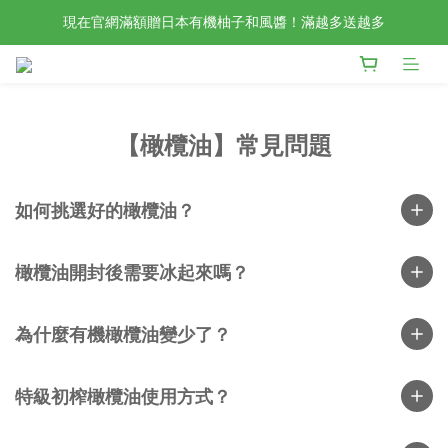
現在官網滿額贈日本有機柚子和風醬！滿越多送越多
檢驗合格的歐洲好油現在任選2入88折4入85折！
新會員限定📣現在加入官網會員立刻享有120元購物金！
檢驗合格的歐洲好油現在任選2入88折4入85折！
【橄欖油】常見問題
如何挑選好的橄欖油？
橄欖油開封後需要冰起來嗎？
為什麼有機橄欖油變少了？
特級初榨橄欖油使用方式？