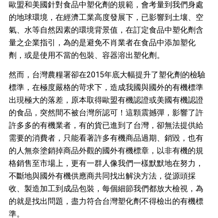
歐盟和美國針對食品中塑化劑的規範，會考量到我們身處
的地球環境，在經濟工業高度發展下，已影響到土壤、空
氣、水等自然因素的環境背景值，在訂定食品中塑化劑含
量之企業指引，為的是避免不肖業者在食品中添加塑化
、
劑，或是使用不當的包裝
容器溶出塑化劑。
然而，台灣農糧署卻在2015年底大幅提升了塑化劑的檢驗
標準，在極度嚴格的苛求下，造成我國與國外的有機標準
出現極大的落差，原本取得歐盟有機認證或美國有機認證
的食品，突然間不被台灣所認可！這顆震撼彈，影響了許
許多多的有機業者，有的貨已進到了台灣，卻無法提供給
需要的消費者，只能看著許多有機商品過期、銷毀，也有
的人無奈塗銷掉商品外觀的國外有機標章，以非有機的規
格銷售至市場上，更有一群人像我們一樣默默地在努力，
不斷地與國外有機供應商共同找出解決方法，從源頭採
收、製造加工到成品包裝，每個細節我們都放大檢視，為
的就是找出問題，盡力符合台灣塑化劑不得檢出的有機標
準。