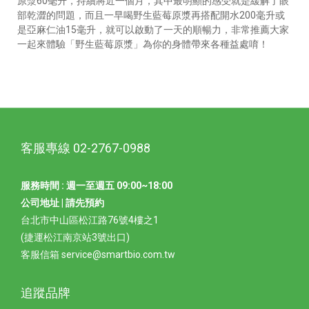
原漿60毫升，持續將近一個月，其中最明顯的感受就是緩解了眼
部乾澀的問題，而且一早喝野生藍莓原漿再搭配開水200毫升或
是亞麻仁油15毫升，就可以啟動了一天的順暢力，非常推薦大家
一起來體驗「野生藍莓原漿」為你的身體帶來各種益處唷！
客服專線 02-2767-0988
服務時間 : 週一至週五 09:00~18:00
公司地址 | 請先預約
台北市中山區松江路76號4樓之1
(捷運松江南京站3號出口)
客服信箱 service@smartbio.com.tw
追蹤品牌