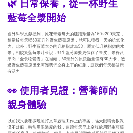
🌿 日常保養，從一杯野生
藍莓全漿開始
國外科學文獻提到，原花青素每天的建議劑量為150~200毫克，
相當於每天喝60毫升的野生藍莓原漿，就可以獲得一天的抗氧化
力。此外，野生藍莓本身的升糖指數為53，屬於低升糖指數的水
果，相較於藍莓果汁來說，野生藍莓原漿更保存了果皮、果籽及
果肉「全食物營養」在裡頭，60毫升的原漿熱量僅有30大卡，透
過野生藍莓原漿來呵護我們全身上下的細胞，讓我們每天都健康
有活力！
👀 使用者見證：營養師的
親身體驗
以前我只要稍微晚睡打文章處理工作上的專案，隔天眼睛會很乾
澀不舒服，時常用眼過度的我，連續每天早上空腹飲用野生藍莓