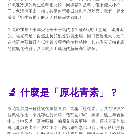
和急速冷凍的野生藍莓相比較，同樣都叫藍莓，但不僅大小不
同，色澤也不太一樣，甚至連營養成分也有所差異，我們一起來
看看「野生藍莓」的迷人且優異之處吧！
生長於加拿大東岸愛德華王子島的原生種A級野生藍莓，冰川水
源、陽光充足，自然生長於酸性砂質土壤，因日夜溫差大，進而
造就野生藍莓具有抵抗嚴峻環境的植物特性，其花青素等植化素
的抗氧化物質，含量較人工栽種的藍莓高出許多。
🔬 什麼是「原花青素」？
原花青素是一種植物化學營養素，簡稱「植化素」，具有很強的
抗氧化作用，舉凡存在於藍莓、葡萄皮和籽、黑米、黑豆等食物
中，其中又以「野生藍莓」的原花青素更勝一籌。原花青素的抗
氧化能力高出維生素C 18倍，高出維生素E 50倍，有助於維持腦
部的正常運作，提升思緒及反應的靈活度，難怪會列在「心智飲