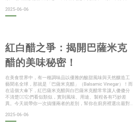
材，搭配飲品或料理都相當合適💚比起使用人工香料或高鈉調
2025-06-06
味品，選擇天然的檸檬原汁，不僅對身體更友善，也為日常料
理增添一抹自然酸香🌿無論是涼拌沙拉、海鮮燒烤、湯品或甜
點，檸檬汁都能巧妙融入，讓每一道料理都更具層次與風味🍽️
🥗 檸檬原
紅白醋之爭：揭開巴薩米克
醋的美味秘密！
在美食世界中，有一種調味品以優雅的酸甜風味與天然釀造工
藝聞名全球，那就是「巴薩米克醋」（Balsamic Vinegar）！而
在這個大傘下，紅巴薩米克醋與白巴薩米克醋常常讓人傻傻分
不清楚😵‍💫它們看似類似，實則風味、用途、製程各有巧妙差
異。今天就帶你一次搞懂兩者的差別，幫你在廚房裡選出最對
味的那一瓶❤️🍷紅巴薩米克醋是什麼？紅巴薩米克醋（又稱傳
2025-06-06
統巴薩米克醋），來自義大利摩德納地區，擁有數百年歷史。
它是用新鮮壓榨的葡萄汁（主要是紅葡萄），經過長時間發
酵、陳年木桶熟成而成。這種熟成時間通常長達12年