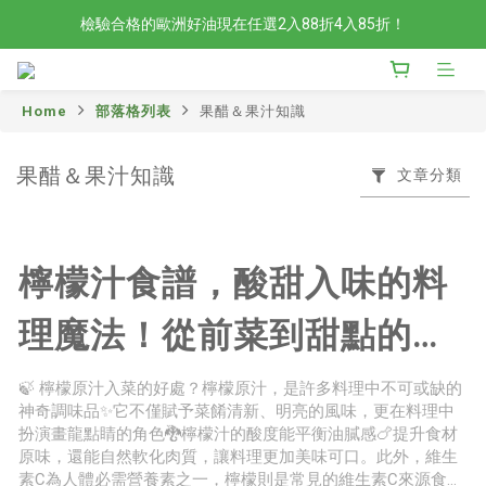
檢驗合格的歐洲好油現在任選2入88折4入85折！
檢驗合格的歐洲好油現在任選2入88折4入85折！
現在官網滿額贈日本有機柚子和風醬！滿越多送越多
Home
部落格列表
果醋＆果汁知識
新會員限定📣現在加入官網會員立刻享有120元購物金！
檢驗合格的歐洲好油現在任選2入88折4入85折！
果醋＆果汁知識
文章分類
檸檬汁食譜，酸甜入味的料
理魔法！從前菜到甜點的清
爽饗宴
🍃 檸檬原汁入菜的好處？檸檬原汁，是許多料理中不可或缺的
神奇調味品✨它不僅賦予菜餚清新、明亮的風味，更在料理中
扮演畫龍點睛的角色🐉檸檬汁的酸度能平衡油膩感🍗提升食材
原味，還能自然軟化肉質，讓料理更加美味可口。此外，維生
素C為人體必需營養素之一，檸檬則是常見的維生素C來源食