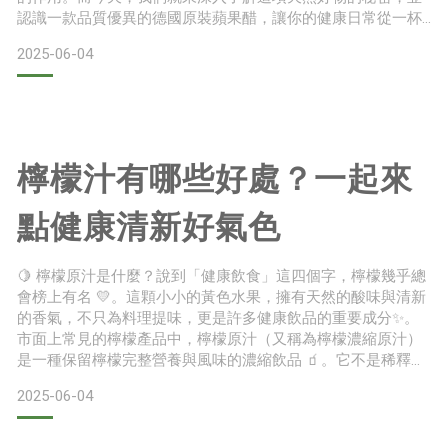
認識一款品質優異的德國原裝蘋果醋，讓你的健康日常從一杯
酸甜開始！🍏蘋果醋是什麼？蘋果醋（Apple Cider Vinegar）是
2025-06-04
一種由新鮮蘋果🍎經過雙重天然發酵製成的健康醋。它融合了
果香、酸味與自然的甜味，不僅能增添料理層次，更富含多種
活性營養成分💫市面上的蘋果醋大致分為未過濾與過
檸檬汁有哪些好處？一起來
點健康清新好氣色
🍋 檸檬原汁是什麼？說到「健康飲食」這四個字，檸檬幾乎總
會榜上有名 💛。這顆小小的黃色水果，擁有天然的酸味與清新
的香氣，不只為料理提味，更是許多健康飲品的重要成分✨。
市面上常見的檸檬產品中，檸檬原汁（又稱為檸檬濃縮原汁）
是一種保留檸檬完整營養與風味的濃縮飲品 🧃。它不是稀釋後
的檸檬水，也不是添加糖分與香料的檸檬風味飲料，而是經由
2025-06-04
榨取新鮮檸檬果汁、過濾與殺菌後直接裝瓶的純天然檸檬精華
✅。🧃 檸檬原汁如何製作？檸檬原汁的製作其實比你想像中更
講究 🧐。從挑選檸檬的產地與品種開始，每一顆檸檬都必須經