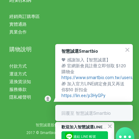
經銷商訂購專區
實體通路
異業合作
購物說明
智慧誠選Smartbio
💖 感謝加入【智慧誠選】
🎁 官網新會員註冊立即領取 $120
付款方式
購物金
運送方式
https://www.smartbio.com.tw/users/si
退換貨須知
🎁 加入官方LINE綁定會員又再送
你$50 折扣金
服務條款
https://lin.ee/p3HyGPy
隱私權聲明
回覆至 智慧誠選Smartbio
智慧誠選股份有限公司 統編：27310393
歡
迎加入智慧誠選LINE好友
2017 © Smartbio Corporation. All Rights Reserved.
連結 LINE 帳號