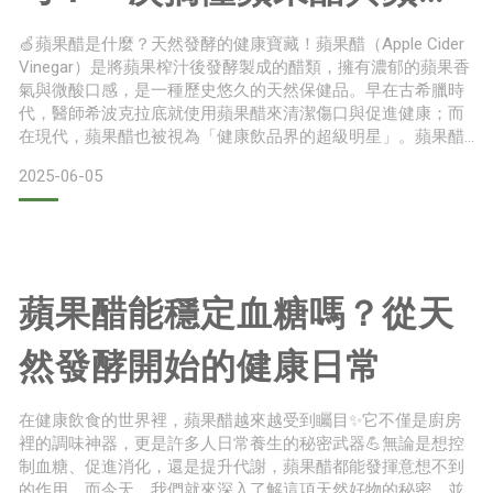
醋膠囊的差異與選擇指南✨
🍏蘋果醋是什麼？天然發酵的健康寶藏！蘋果醋（Apple Cider
Vinegar）是將蘋果榨汁後發酵製成的醋類，擁有濃郁的蘋果香
氣與微酸口感，是一種歷史悠久的天然保健品。早在古希臘時
代，醫師希波克拉底就使用蘋果醋來清潔傷口與促進健康；而
在現代，蘋果醋也被視為「健康飲品界的超級明星」。蘋果醋
最具價值的部分在於「醋母」（Mother of Vinegar），這是發
2025-06-05
酵過程中自然形成的酵素與益菌混合物，呈現混濁狀，通常出
現在「未過濾、未加熱」的蘋果醋中，這類產品保留最多天然
成分與活性物質，對身體更加有
蘋果醋能穩定血糖嗎？從天
然發酵開始的健康日常
在健康飲食的世界裡，蘋果醋越來越受到矚目✨它不僅是廚房
裡的調味神器，更是許多人日常養生的秘密武器💪無論是想控
制血糖、促進消化，還是提升代謝，蘋果醋都能發揮意想不到
的作用。而今天，我們就來深入了解這項天然好物的秘密，並