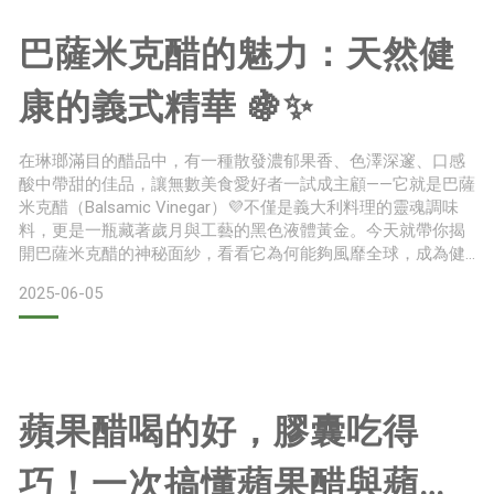
巴薩米克醋的魅力：天然健
康的義式精華 🍇✨
在琳瑯滿目的醋品中，有一種散發濃郁果香、色澤深邃、口感
酸中帶甜的佳品，讓無數美食愛好者一試成主顧——它就是巴薩
米克醋（Balsamic Vinegar）💜不僅是義大利料理的靈魂調味
料，更是一瓶藏著歲月與工藝的黑色液體黃金。今天就帶你揭
開巴薩米克醋的神秘面紗，看看它為何能夠風靡全球，成為健
康與美味的代表！巴薩米克醋是什麼？🧐巴薩米克醋是一種源
2025-06-05
自義大利摩德納（Modena）地區的葡萄醋，其最大特色在於使
用葡萄濃縮汁釀造，並經長時間陳釀。與一般釀造醋不同，巴
薩米克醋不以酒精或酒為基底，而是直接以壓榨後
蘋果醋喝的好，膠囊吃得
巧！一次搞懂蘋果醋與蘋果