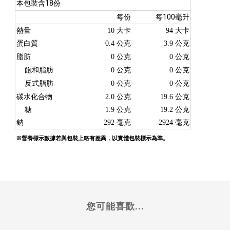
18
本包裝含
份
100
每份
每
毫升
熱量
10
大卡
94
大卡
蛋白質
0.4
公克
3.9
公克
脂肪
0
公克
0
公克
飽和脂肪
0
公克
0
公克
反式脂肪
0
公克
0
公克
碳水化合物
2.0
公克
19.6
公克
糖
1.9
公克
19.2
公克
鈉
292
毫克
2924
毫克
※營養標示數據若與包裝上略有差異，以實體包裝標示為準。
您可能喜歡...