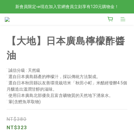
新會員限定📣現在加入官網會員立刻享有120元購物金！
檢驗合格的歐洲好油現在任選2入88折4入85折！
檢驗合格的歐洲好油現在任選2入88折4入85折！
【大地】日本廣島檸檬酢醬
油
˙ 誠信分級 : 天然級
˙ 選自日本廣島縣產的檸檬汁，採以傳統方法製成。
˙ 選自日本秋田縣以友善環境栽培米「秋田小町」米醋經發酵4.5個
月釀造出溫潤甘醇的滋味。
˙ 使用日本廣島北部優良且富含礦物質的天然地下湧泉水。
˙ 葷(含鰹魚萃取物)
NT$380
NT$323