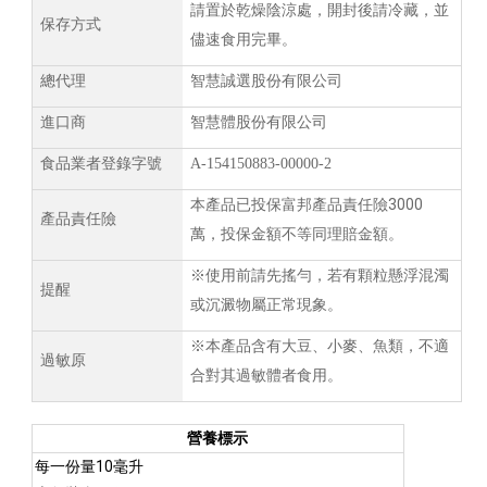
請置於乾燥陰涼處，開封後請冷藏，並
保存方式
儘速食用完畢。
總代理
智慧誠選股份有限公司
進口商
智慧體股份有限公司
食品業者登錄字號
A-154150883-00000-2
3000
本產品已投保富邦產品責任險
產品責任險
萬，投保金額不等同理賠金額。
※使用前請先搖勻，若有顆粒懸浮混濁
提醒
或沉澱物屬正常現象。
※本產品含有大豆、小麥、魚類，不適
過敏原
合對其過敏體者食用。
營養標示
10
每一份量
毫升