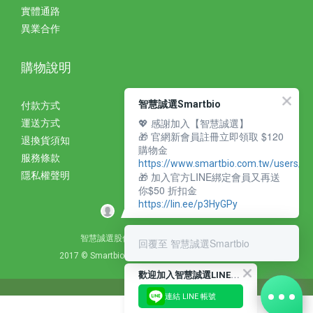
實體通路
異業合作
購物說明
智慧誠選Smartbio
付款方式
💖 感謝加入【智慧誠選】
運送方式
🎁 官網新會員註冊立即領取 $120
退換貨須知
購物金
服務條款
https://www.smartbio.com.tw/users/si
🎁 加入官方LINE綁定會員又再送
隱私權聲明
你$50 折扣金
https://lin.ee/p3HyGPy
智慧誠選股份有限公司 統編：27310393
回覆至 智慧誠選Smartbio
2017 © Smartbio Corporation. All Rights Reserved.
歡
迎加入智慧誠選LINE好友
連結 LINE 帳號
立即購買