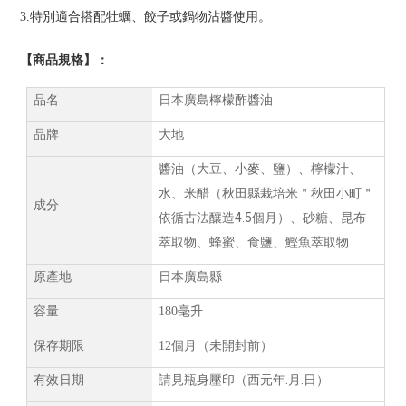
3.
特別適合搭配牡蠣、餃子或鍋物沾醬使用。
【商品規格】：
品名
日本廣島檸檬酢醬油
品牌
大地
醬油（大豆、小麥、鹽）、檸檬汁、
水、米醋（秋田縣栽培米＂秋田小町＂
成分
4.5
依循古法釀造
個月）、砂糖、昆布
萃取物、蜂蜜、食鹽、鰹魚萃取物
原產地
日本廣島縣
容量
180
毫升
保存期限
12
個月（未開封前）
.
.
有效日期
請見瓶身壓印（西元年
月
日）