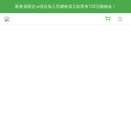
新會員限定📣現在加入官網會員立刻享有120元購物金！
檢驗合格的歐洲好油現在任選2入88折4入85折！
檢驗合格的歐洲好油現在任選2入88折4入85折！