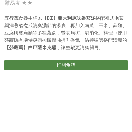
難易度 ★★
五行蔬食養生鍋以
【BZ】義大利原味番茄泥
搭配韓式泡菜
與洋葱熬煮成清爽濃郁的湯底，再加入南瓜、玉米、菇類、
豆腐與關廟麵等多種蔬食，營養均衡、易消化。料理中使用
莎蘿瑪有機特級初榨橄欖油提升香氣，沾醬建議搭配清新的
【莎蘿瑪】白巴薩米克醋
，讓整鍋更清爽開胃。
打開食譜