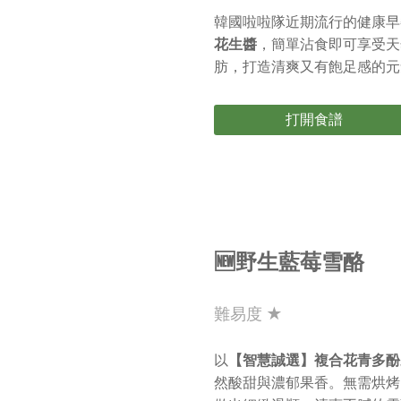
韓國啦啦隊近期流行的健康早
花生醬
，簡單沾食即可享受天
肪，打造清爽又有飽足感的元
打開食譜
🆕野生藍莓雪酪
難易度 ★
以
【智慧誠選】複合花青多酚
然酸甜與濃郁果香。無需烘烤