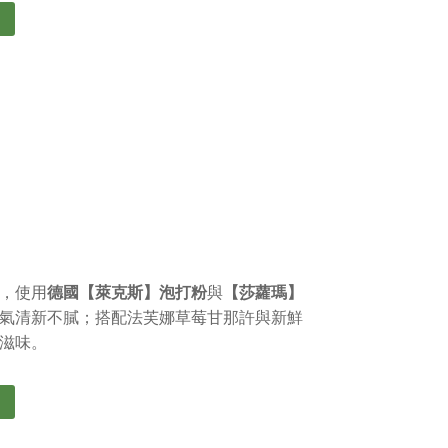
，使用
德國【萊克斯】泡打粉
與
【莎蘿瑪】
氣清新不膩；搭配法芙娜草莓甘那許與新鮮
滋味。