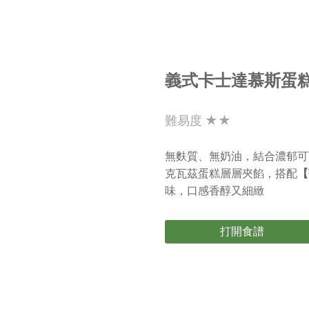
義式卡士達慕斯蛋
難易度 ★★
無麩質、無奶油，結合濃郁可
克瓦茲蛋糕層層夾餡，搭配
【
味，口感香醇又細緻
打開食譜