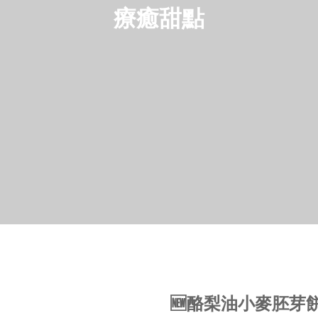
療癒甜點
🆕酪梨油小麥胚芽