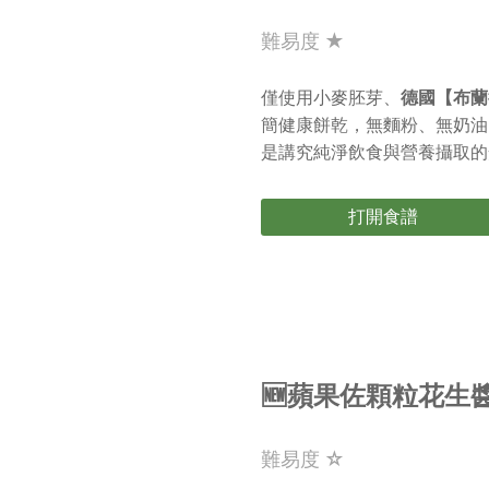
難易度 ★
僅使用小麥胚芽、
德國【布蘭
簡健康餅乾，無麵粉、無奶油
是講究純淨飲食與營養攝取的
打開食譜
🆕蘋果佐顆粒花生
難易度 ☆