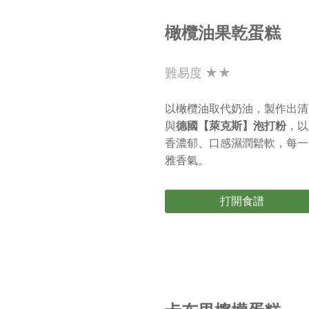
橄欖油果乾蛋糕
難易度 ★★
以橄欖油取代奶油，製作出清
與
德國【萊克斯】泡打粉
，以
香濃郁、口感濕潤鬆軟，每一
雅香氣。
打開食譜