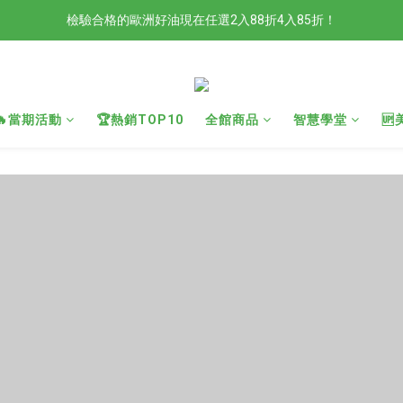
檢驗合格的歐洲好油現在任選2入88折4入85折！
檢驗合格的歐洲好油現在任選2入88折4入85折！
現在官網滿額贈日本有機柚子和風醬！滿越多送越多
新會員限定📣現在加入官網會員立刻享有120元購物金！
🔥當期活動
🏆熱銷TOP10
全館商品
智慧學堂

檢驗合格的歐洲好油現在任選2入88折4入85折！