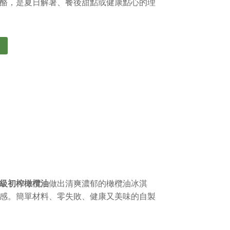
酪，是夏日解暑、餐後甜點或健康點心的理
級初榨橄欖油
做出清爽濃郁的橄欖油冰淇
感。簡單材料、零失敗、健康又美味的自製