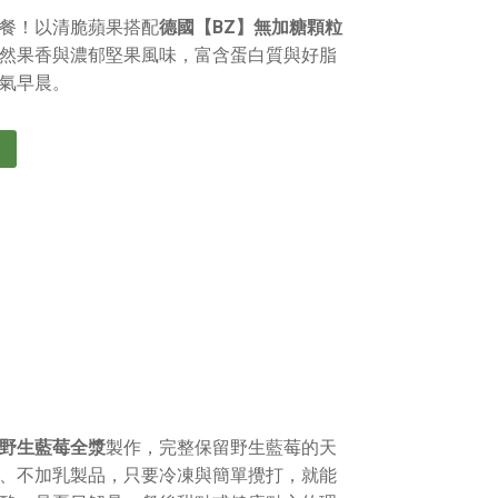
餐！以清脆蘋果搭配
德國【BZ】無加糖顆粒
然果香與濃郁堅果風味，富含蛋白質與好脂
氣早晨。
野生藍莓全漿
製作，完整保留野生藍莓的天
、不加乳製品，只要冷凍與簡單攪打，就能