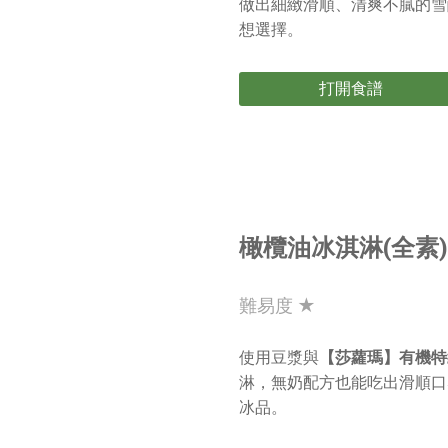
做出細緻滑順、清爽不膩的雪
想選擇。
打開食譜
橄欖油冰淇淋(全素)
難易度 ★
使用豆漿與
【莎蘿瑪】有機特
淋，無奶配方也能吃出滑順口
冰品。