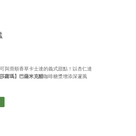
糕
可與滑順香草卡士達的義式甜點！以杏仁達
莎蘿瑪】巴薩米克醋
咖啡糖漿增添深邃風