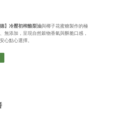
德】冷壓初榨酪梨油
與椰子花蜜糖製作的極
、無添加，呈現自然穀物香氣與酥脆口感，
安心點心選擇。
醬