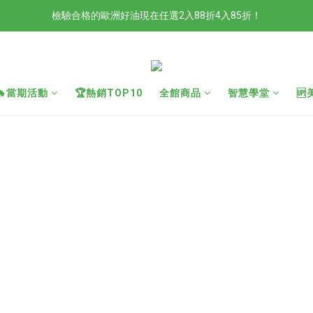
檢驗合格的歐洲好油現在任選2入88折4入85折！
檢驗合格的歐洲好油現在任選2入88折4入85折！
現在官網滿額贈日本有機柚子和風醬！滿越多送越多
新會員限定📣現在加入官網會員立刻享有120元購物金！
🔥當期活動
🏆熱銷TOP10
全館商品
智慧學堂

檢驗合格的歐洲好油現在任選2入88折4入85折！