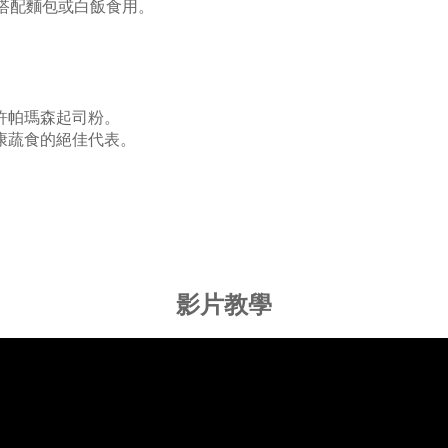
搭配麵包或白飯食用。
。
許帕瑪森起司粉。
康蔬食的絕佳代表。
影片教學