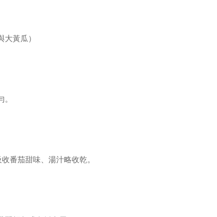
與大黃瓜）
勻。
全吸收番茄甜味、湯汁略收乾。