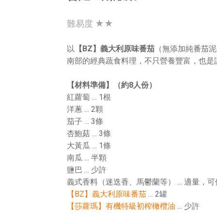
難易度 ★★
以
【BZ】義大利原味番茄
（無添加純番茄泥
南部的經典蔬食料理，不只營養豐富，也是
【材料準備】（約8人份）
紅蘿蔔 … 1根
洋蔥 … 2顆
茄子 … 3條
杏鮑菇 … 3條
大黃瓜 … 1條
南瓜 … 半顆
鹽巴 … 少許
義式香料（迷迭香、馬鬱蘭等） … 適量，
【BZ】義大利原味番茄
… 2罐
【莎蘿瑪】有機特級初榨橄欖油
… 少許