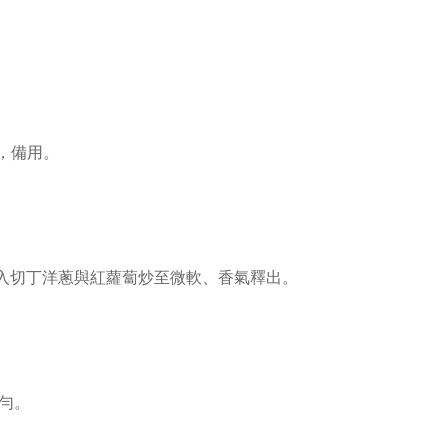
，備用。
入切丁洋蔥與紅蘿蔔炒至微軟、香氣釋出。
勻。