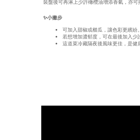
裝盤後可再淋上少許橄欖油增添香氣，亦可
✨小撇步
可加入甜椒或櫛瓜，讓色彩更繽紛
若想增加濃郁度，可在最後加入少
這道菜冷藏隔夜後風味更佳，是健