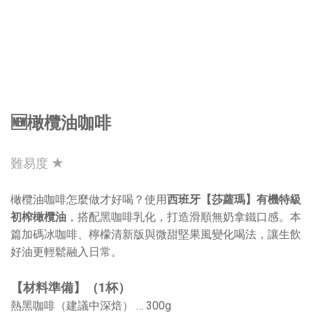
🆕橄欖油咖啡
難易度 ★
橄欖油咖啡怎麼做才好喝？使用
西班牙【莎蘿瑪】有機特級
初榨橄欖油
，搭配黑咖啡乳化，打造滑順無奶拿鐵口感。本
篇加碼冰咖啡、檸檬清新版與微甜堅果風變化喝法，讓生飲
好油更輕鬆融入日常。
【材料準備】（1杯）
熱黑咖啡（建議中深焙） … 300g