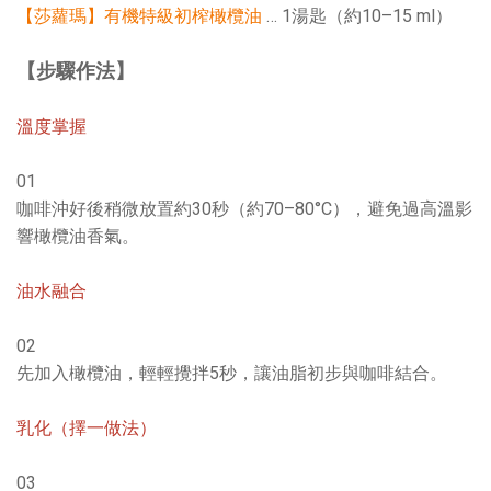
【莎蘿瑪】有機特級初榨橄欖油
… 1湯匙（約10–15 ml）
【步驟作法】
溫度掌握
01
咖啡沖好後稍微放置約30秒（約70–80°C），避免過高溫影
響橄欖油香氣。
油水融合
02
先加入橄欖油，輕輕攪拌5秒，讓油脂初步與咖啡結合。
乳化（擇一做法）
03