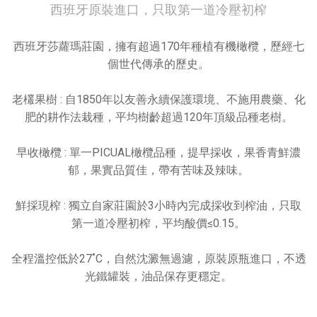
西班牙原裝進口，只取第一道冷壓初榨
西班牙莎蘿瑪莊園，擁有超過170年種植有機橄欖，歷經七
個世代傳承的歷史。
老欉果樹 : 自1850年以友善永續保護環境、不施用農藥、化
肥的耕作法栽種，平均樹齡超過120年頂級品種老樹。
早收橄欖 : 單一PICUAL橄欖品種，提早採收，果香青鮮濃
郁，果實品質佳，帶有苦味及辣味。
鮮採現榨 : 獨立自家莊園於3小時內完成採收到榨油，只取
第一道冷壓初榨，平均酸價≤0.15。
全程溫控低於27˚C，自然沈澱無過濾，原裝原瓶進口，不透
光鐵罐裝，油品保存更穩定。