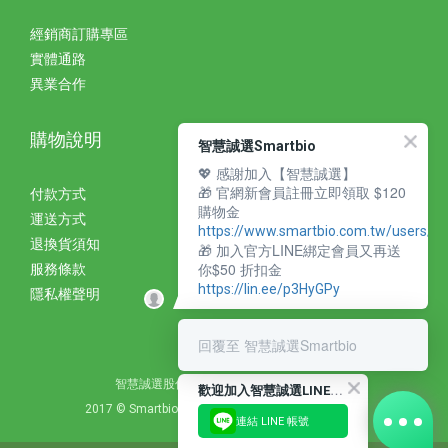
經銷商訂購專區
實體通路
異業合作
購物說明
智慧誠選Smartbio
💖 感謝加入【智慧誠選】
🎁 官網新會員註冊立即領取 $120
付款方式
購物金
運送方式
https://www.smartbio.com.tw/users/si
退換貨須知
🎁 加入官方LINE綁定會員又再送
你$50 折扣金
服務條款
https://lin.ee/p3HyGPy
隱私權聲明
回覆至 智慧誠選Smartbio
智慧誠選股份有限公司 統編：27310393
歡
迎加入智慧誠選LINE好友
2017 © Smartbio Corporation. All Rights Reserved.
連結 LINE 帳號