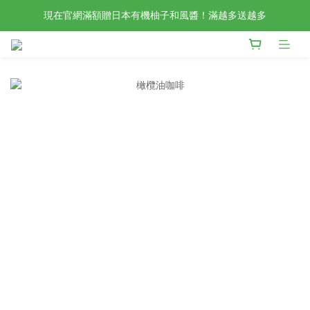
現在官網滿額贈日本有機柚子和風醬！滿越多送越多
檢驗合格的歐洲好油現在任選2入88折4入85折！
新會員限定📣現在加入官網會員立刻享有120元購物金！
檢驗合格的歐洲好油現在任選2入88折4入85折！