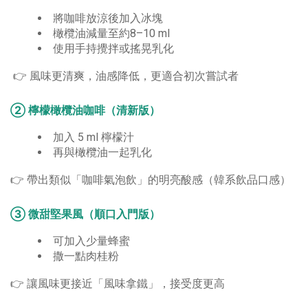
將咖啡放涼後加入冰塊
橄欖油減量至約8–10 ml
使用手持攪拌或搖晃乳化
👉 風味更清爽，油感降低，更適合初次嘗試者
② 檸檬橄欖油咖啡（清新版）
加入 5 ml 檸檬汁
再與橄欖油一起乳化
👉 帶出類似「咖啡氣泡飲」的明亮酸感（韓系飲品口感）
③ 微甜堅果風（順口入門版）
可加入少量蜂蜜
撒一點肉桂粉
👉 讓風味更接近「風味拿鐵」，接受度更高