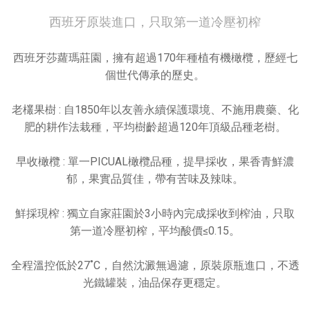
西班牙原裝進口，只取第一道冷壓初榨
西班牙莎蘿瑪莊園，擁有超過170年種植有機橄欖，歷經七
個世代傳承的歷史。
老欉果樹 : 自1850年以友善永續保護環境、不施用農藥、化
肥的耕作法栽種，平均樹齡超過120年頂級品種老樹。
早收橄欖 : 單一PICUAL橄欖品種，提早採收，果香青鮮濃
郁，果實品質佳，帶有苦味及辣味。
鮮採現榨 : 獨立自家莊園於3小時內完成採收到榨油，只取
第一道冷壓初榨，平均酸價≤0.15。
全程溫控低於27˚C，自然沈澱無過濾，原裝原瓶進口，不透
光鐵罐裝，油品保存更穩定。