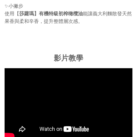
✨小撇步
使用【
莎蘿瑪】有機特級初榨橄欖油
能讓義大利麵散發天然
果香與柔和辛香，提升整體層次感。
影片教學