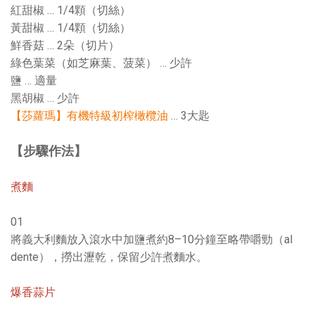
紅甜椒 … 1/4顆（切絲）
黃甜椒 … 1/4顆（切絲）
鮮香菇 … 2朵（切片）
綠色葉菜（如芝麻葉、菠菜） … 少許
鹽 … 適量
黑胡椒 … 少許
【莎蘿瑪】有機特級初榨橄欖油
… 3大匙
【步驟作法】
煮麵
01
將義大利麵放入滾水中加鹽煮約8–10分鐘至略帶嚼勁（al
dente），撈出瀝乾，保留少許煮麵水。
爆香蒜片