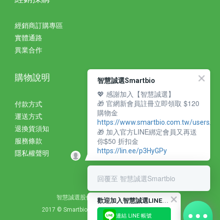
經銷商訂購專區
實體通路
異業合作
購物說明
智慧誠選Smartbio
💖 感謝加入【智慧誠選】
🎁 官網新會員註冊立即領取 $120
付款方式
購物金
運送方式
https://www.smartbio.com.tw/users/si
退換貨須知
🎁 加入官方LINE綁定會員又再送
你$50 折扣金
服務條款
https://lin.ee/p3HyGPy
隱私權聲明
回覆至 智慧誠選Smartbio
智慧誠選股份有限公司 統編：27310393
歡
迎加入智慧誠選LINE好友
2017 © Smartbio Corporation. All Rights Reserved.
連結 LINE 帳號