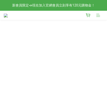
新會員限定📣現在加入官網會員立刻享有120元購物金！
檢驗合格的歐洲好油現在任選2入88折4入85折！
檢驗合格的歐洲好油現在任選2入88折4入85折！