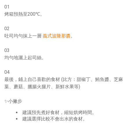
01
烤箱預熱至200℃。
02
吐司均勻抹上一層
義式波隆那醬
。
03
均勻地灑上起司絲。
04
最後，鋪上自己喜歡的食材 (比方：甜椒丁、鮪魚醬、芝麻
葉、蘑菇、臘腸火腿片、新鮮水果等)
✨小撇步
建議預先煮好食材，縮短烘烤時間。
建議選擇比較不會出水的食材。