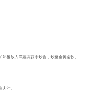
加熱後放入洋蔥與蒜末炒香，炒至金黃柔軟。
住肉汁。