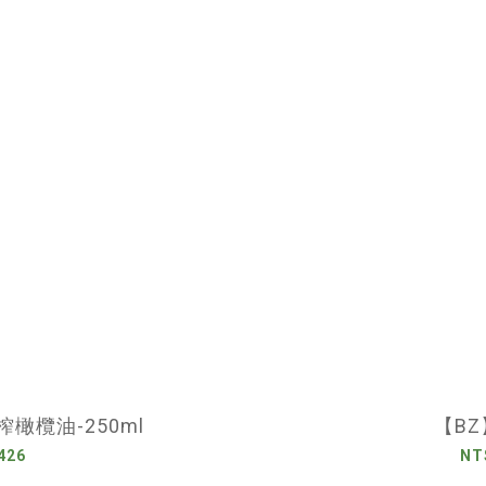
橄欖油-250ml
【B
426
NT