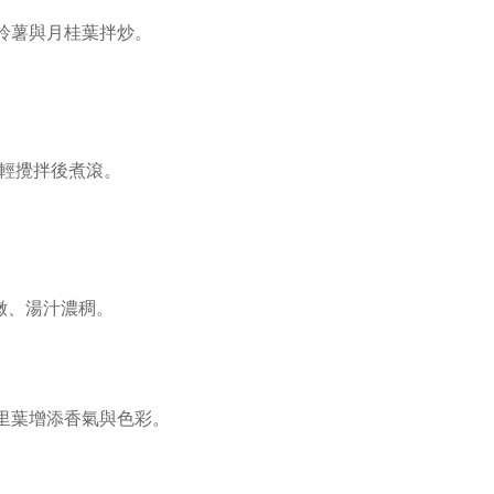
鈴薯與月桂葉拌炒。
輕輕攪拌後煮滾。
軟嫩、湯汁濃稠。
里葉增添香氣與色彩。