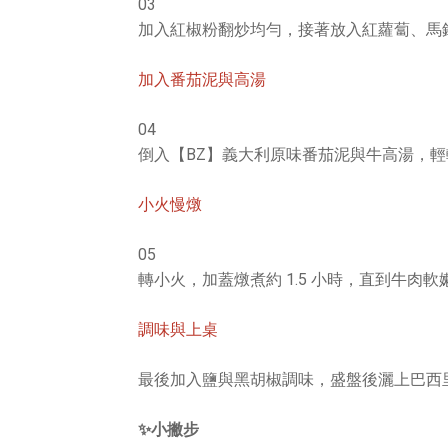
03
加入紅椒粉翻炒均勻，接著放入紅蘿蔔、馬
加入番茄泥與高湯
04
倒入【BZ】義大利原味番茄泥與牛高湯，
小火慢燉
05
轉小火，加蓋燉煮約 1.5 小時，直到牛肉
調味與上桌
最後加入鹽與黑胡椒調味，盛盤後灑上巴西
✨小撇步