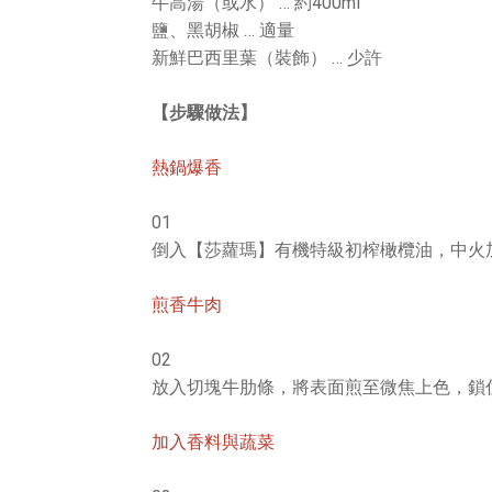
牛高湯（或水） … 約400ml
鹽、黑胡椒 … 適量
新鮮巴西里葉（裝飾） … 少許
【步驟做法】
熱鍋爆香
01
倒入【莎蘿瑪】有機特級初榨橄欖油，中火
煎香牛肉
02
放入切塊牛肋條，將表面煎至微焦上色，鎖
加入香料與蔬菜