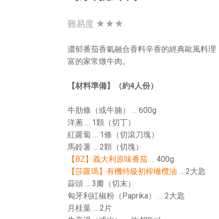
難易度 ★★★
濃郁番茄香氣融合香料辛香的經典歐風料理
富的家常燉牛肉。
【材料準備】（約4人份）
牛肋條（或牛腩） … 600g
洋蔥 … 1顆（切丁）
紅蘿蔔 … 1條（切滾刀塊）
馬鈴薯 … 2顆（切塊）
【BZ】義大利原味番茄
… 400g
【莎蘿瑪】有機特級初榨橄欖油
… 2大匙
蒜頭 … 3瓣（切末）
匈牙利紅椒粉（Paprika） … 2大匙
月桂葉 … 2片