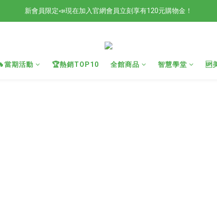
新會員限定📣現在加入官網會員立刻享有120元購物金！
檢驗合格的歐洲好油現在任選2入88折4入85折！
檢驗合格的歐洲好油現在任選2入88折4入85折！
🔥當期活動
🏆熱銷TOP10
全館商品
智慧學堂
