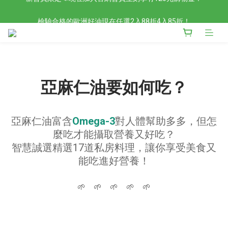
檢驗合格的歐洲好油現在任選2入88折4入85折！
檢驗合格的歐洲好油現在任選2入88折4入85折！
現在官網滿額贈日本有機柚子和風醬！滿越多送越多
新會員限定📣現在加入官網會員立刻享有120元購物金！
檢驗合格的歐洲好油現在任選2入88折4入85折！
亞麻仁油要如何吃？
亞麻仁油富含
Omega-3
對人體幫助多多，但怎
麼吃才能攝取營養又好吃？
智慧誠選精選17道私房料理，讓你享受美食又
能吃進好營養！
🌱 🌱 🌱 🌱 🌱