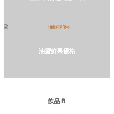
油蜜鮮果優格
飲品🥛