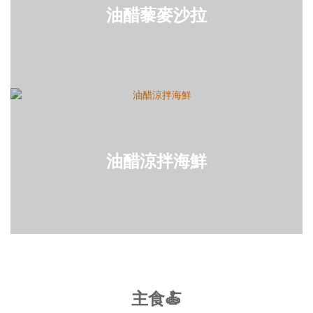
油醋藜麥沙拉
油醋涼拌海鮮
主食🍝