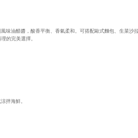
國風味油醋醬，酸香平衡、香氣柔和。可搭配歐式麵包、生菜沙
康料理的完美選擇。
或涼拌海鮮。