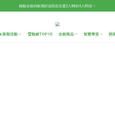
檢驗合格的歐洲好油現在任選2入88折4入85折！
檢驗合格的歐洲好油現在任選2入88折4入85折！
現在官網滿額贈日本有機柚子和風醬！滿越多送越多
新會員限定📣現在加入官網會員立刻享有120元購物金！
🔥當期活動
🏆熱銷TOP10
全館商品
智慧學堂

檢驗合格的歐洲好油現在任選2入88折4入85折！