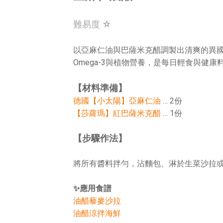
難易度 ☆
以亞麻仁油與巴薩米克醋調製出清爽的異
Omega-3與植物營養，是每日輕食與健
【材料準備】
德國【小太陽】亞麻仁油
… 2份
【莎蘿瑪】紅巴薩米克醋
… 1份
【步驟作法】
將所有醬料拌勻，沾麵包、淋於生菜沙拉
✨應用食譜
油醋藜麥沙拉
油醋涼拌海鮮