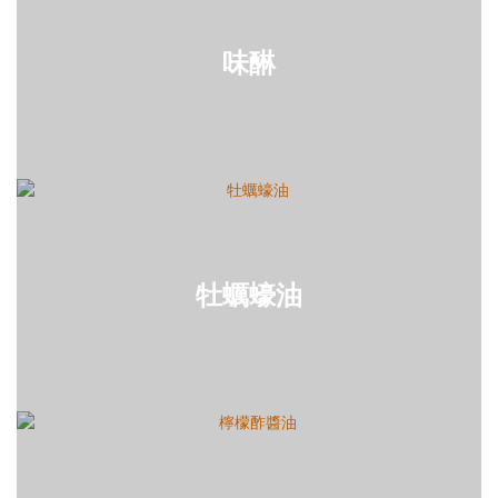
味醂
牡蠣蠔油