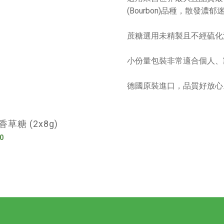
(Bourbon)品種，散發濃
蔗糖選用未精製且不經硫化
小份量包裝非常適合個人、
德國原裝進口，品質好放心
草糖 (2x8g)
0