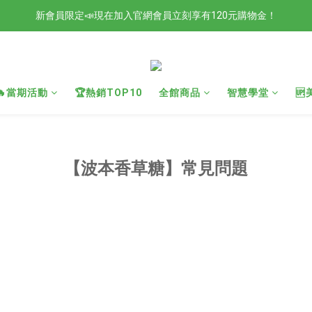
新會員限定📣現在加入官網會員立刻享有120元購物金！
檢驗合格的歐洲好油現在任選2入88折4入85折！
檢驗合格的歐洲好油現在任選2入88折4入85折！
🔥當期活動
🏆熱銷TOP10
全館商品
智慧學堂

【波本香草糖】常見問題