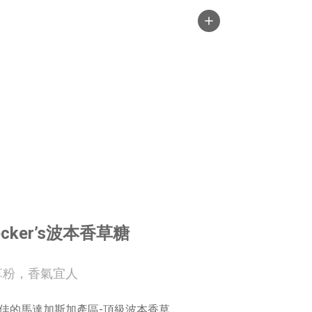
ker’s波本香草糖
草粉，香氣宜人
佳的馬達加斯加產區-頂級波本香草