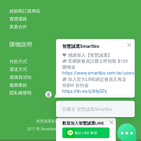
經銷商訂購專區
實體通路
異業合作
購物說明
智慧誠選Smartbio
💖 感謝加入【智慧誠選】
🎁 官網新會員註冊立即領取 $120
付款方式
購物金
運送方式
https://www.smartbio.com.tw/users/si
退換貨須知
🎁 加入官方LINE綁定會員又再送
你$50 折扣金
服務條款
https://lin.ee/p3HyGPy
隱私權聲明
回覆至 智慧誠選Smartbio
智慧誠選股份有限公司 統編：27310393
歡
迎加入智慧誠選LINE好友
2017 © Smartbio Corporation. All Rights Reserved.
連結 LINE 帳號