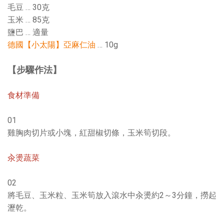
毛豆 … 30克
玉米 … 85克
鹽巴 … 適量
德國【小太陽】亞麻仁油
… 10g
【步驟作法】
食材準備
01
雞胸肉切片或小塊，紅甜椒切條，玉米筍切段。
汆燙蔬菜
02
將毛豆、玉米粒、玉米筍放入滾水中汆燙約2～3分鐘，撈起
瀝乾。