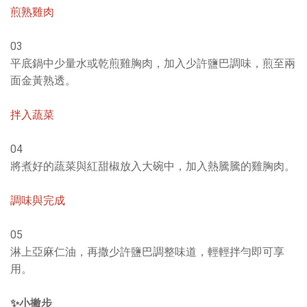
煎熟雞肉
03
平底鍋中少量水或乾煎雞胸肉，加入少許鹽巴調味，煎至兩
面金黃熟透。
拌入蔬菜
04
將煮好的蔬菜與紅甜椒放入大碗中，加入熱騰騰的雞胸肉。
調味與完成
05
淋上亞麻仁油，再撒少許鹽巴調整味道，輕輕拌勻即可享
用。
✨小撇步