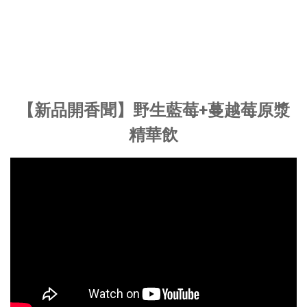
【新品開香聞】野生藍莓+蔓越莓原漿
精華飲