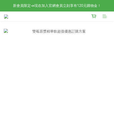
新會員限定📣現在加入官網會員立刻享有120元購物金！
檢驗合格的歐洲好油現在任選2入88折4入85折！
檢驗合格的歐洲好油現在任選2入88折4入85折！