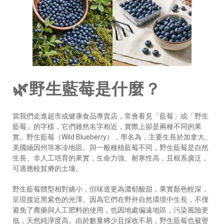
🌿野生藍莓是什麼？
當我們走進超市或健康食品專賣店，常會看見「藍莓」或「野生
藍莓」的字樣，它們雖然名字相近，實際上卻是兩種不同的果
實。野生藍莓（Wild Blueberry），學名為，主要生長於加拿大、
美國緬因州等寒冷地區。與一般種植藍莓不同，野生藍莓是自然
生長、非人工培育的果實，生命力強、耐寒性高，且根系廣泛，
可適應較貧瘠的土壤。
野生藍莓體型相對嬌小，但味道更為濃郁酸甜，果實顏色較深，
呈現接近黑紫色的光澤。因為它們在野外自然環境中生長，不僅
避免了農藥與人工肥料的使用，也因地處偏遠地區，污染風險更
低，天然純淨度高。由於數量稀少且採收不易，野生藍莓也被譽