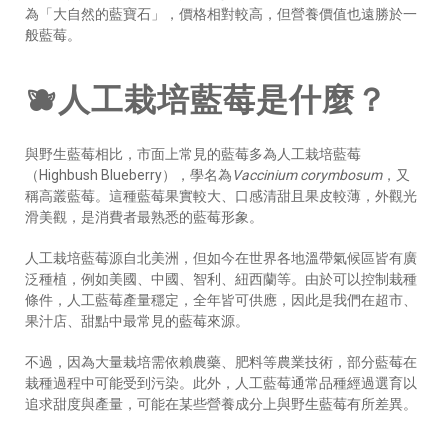
為「大自然的藍寶石」，價格相對較高，但營養價值也遠勝於一
般藍莓。
🫐人工栽培藍莓是什麼？
與野生藍莓相比，市面上常見的藍莓多為人工栽培藍莓
（Highbush Blueberry），學名為
Vaccinium corymbosum
，又
稱高叢藍莓。這種藍莓果實較大、口感清甜且果皮較薄，外觀光
滑美觀，是消費者最熟悉的藍莓形象。
人工栽培藍莓源自北美洲，但如今在世界各地溫帶氣候區皆有廣
泛種植，例如美國、中國、智利、紐西蘭等。由於可以控制栽種
條件，人工藍莓產量穩定，全年皆可供應，因此是我們在超市、
果汁店、甜點中最常見的藍莓來源。
不過，因為大量栽培需依賴農藥、肥料等農業技術，部分藍莓在
栽種過程中可能受到污染。此外，人工藍莓通常品種經過選育以
追求甜度與產量，可能在某些營養成分上與野生藍莓有所差異。