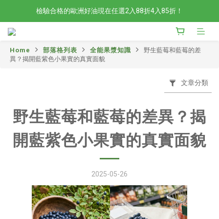
檢驗合格的歐洲好油現在任選2入88折4入85折！
檢驗合格的歐洲好油現在任選2入88折4入85折！
現在官網滿額贈日本有機柚子和風醬！滿越多送越多
Home
部落格列表
全能果漿知識
野生藍莓和藍莓的差
新會員限定📣現在加入官網會員立刻享有120元購物金！
異？揭開藍紫色小果實的真實面貌
檢驗合格的歐洲好油現在任選2入88折4入85折！
文章分類
野生藍莓和藍莓的差異？揭
開藍紫色小果實的真實面貌
2025-05-26