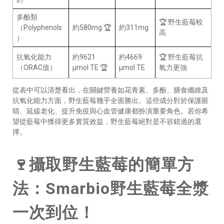
s）
多酚類
🏆 野生藍莓較
（Polyphenols
約580mg 🏆
約311mg
高
）
抗氧化能力
約9621
約4669
🏆 野生藍莓抗
（ORAC值）
μmol TE 🏆
μmol TE
氧力更強
從表中可以清楚看出，在關鍵營養如花青素、多酚、膳食纖維及
抗氧化能力方面，野生藍莓幾乎全面勝出。這些成分對於保護眼
睛、延緩老化、提升免疫與心血管健康都扮演重要角色。若你希
望從藍莓中獲得更多實質效益，野生藍莓絕對是不容錯過的選
擇。
🍷攝取野生藍莓的簡單方
法：Smarbio野生藍莓全漿
一次到位！