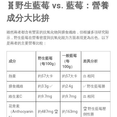
🧬野生藍莓 vs. 藍莓：營養
成分大比拚
雖然兩者都含有豐富的抗氧化物與膳食纖維，但根據多項研究顯
示，野生藍莓在營養密度與抗氧化能力方面表現更為出色。以下
是兩者的主要營養比較：
一般藍莓
野生藍莓
成分
（每
差異分析
（每100g）
100g）
熱量
約57大卡
約57大卡
⚖️ 相同
膳食纖維
約3.3g ✅
約2.4g
✅ 野生藍莓勝
維生素C
約9.7mg
約9.7mg
⚖️ 相同
花青素
🏆 野生藍莓壓
（Anthocyanin
約487mg 🏆
約163mg
倒性勝