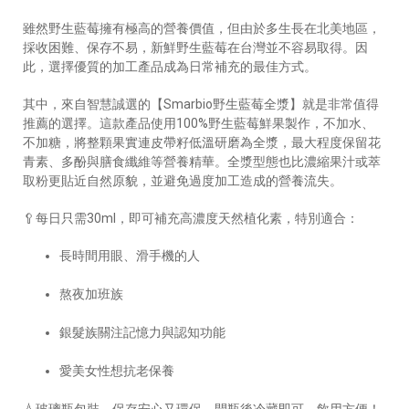
雖然野生藍莓擁有極高的營養價值，但由於多生長在北美地區，
採收困難、保存不易，新鮮野生藍莓在台灣並不容易取得。因
此，選擇優質的加工產品成為日常補充的最佳方式。
其中，來自智慧誠選的【Smarbio野生藍莓全漿】就是非常值得
推薦的選擇。這款產品使用100%野生藍莓鮮果製作，不加水、
不加糖，將整顆果實連皮帶籽低溫研磨為全漿，最大程度保留花
青素、多酚與膳食纖維等營養精華。全漿型態也比濃縮果汁或萃
取粉更貼近自然原貌，並避免過度加工造成的營養流失。
🥄每日只需30ml，即可補充高濃度天然植化素，特別適合：
長時間用眼、滑手機的人
熬夜加班族
銀髮族關注記憶力與認知功能
愛美女性想抗老保養