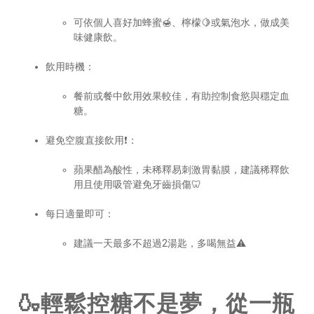
可依個人喜好加蜂蜜🍯、檸檬🍋或氣泡水，做成美
味健康飲。
飲用時機：
餐前或餐中飲用效果較佳，有助控制食慾與穩定血
糖。
避免空腹直接飲用❗：
蘋果醋為酸性，未稀釋易刺激胃黏膜，建議稀釋飲
用且使用吸管避免牙齒損傷🦷
每日適量即可：
建議一天最多不超過2湯匙，多喝無益⚠️
🍶輕鬆控糖不是夢，從一瓶