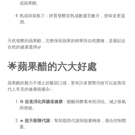
成蘋果醋。
熟成與裝瓶🫙：靜置發酵並熟成數週至數月，使味道更溫
潤。
天然發酵的蘋果醋，完整保留蘋果的精華與自然菌種，是最貼近
自然的健康選擇🌿
🌟蘋果醋的六大好處
蘋果醋的魅力不僅止於酸甜口感，更有許多實際功效可以改善現
代人常見的健康困擾👍：
🔄
促進消化與腸道健康
：醋酸與酵素有助消化、減少脹氣
與便秘。
🔥
提升新陳代謝
：幫助脂肪代謝與能量轉換，適合控制體
重。