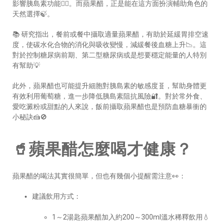
影響胰島素功能😵‍💫。而蘋果醋，正是能在這方面扮演輔助角色的
天然選擇🍃。
📚 研究指出，餐前或餐中攝取適量蘋果醋，有助於延緩胃排空速
度，使碳水化合物的消化與吸收變慢，減緩餐後血糖上升📉。這
對於控制糖尿病前期、第二型糖尿病或是想要穩定能量的人特別
有幫助💡
此外，蘋果醋也可能提升細胞對胰島素的敏感度🧬，幫助身體更
有效利用葡萄糖，進一步降低胰島素阻抗風險🔐。對於常外食、
愛吃澱粉或甜點的人來說，飯前攝取蘋果醋也是預防血糖暴衝的
小秘訣🍰🚫
🥤蘋果醋怎麼喝才健康？
蘋果醋的喝法其實很簡單，但也有幾個小提醒需注意👀：
建議飲用方式：
1～2湯匙蘋果醋加入約200～300ml溫水稀釋飲用💧