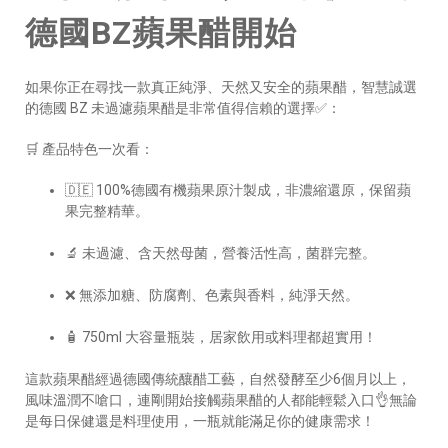
德國BZ蘋果醋開始
如果你正在尋找一款真正純淨、天然又安全的蘋果醋，智慧誠選
的德國 BZ 未過濾蘋果醋是非常值得信賴的選擇✅：
🛒 產品特色一次看：
🇩🇪 100%德國有機蘋果原汁製成，非濃縮還原，保留蘋
果完整精華。
🔬 未過濾、含天然母菌，營養活性高，菌群完整。
❌ 無添加糖、防腐劑、色素與香料，純淨天然。
🧴 750ml 大容量瓶裝，居家飲用或料理都超實用！
這款蘋果醋經過德國傳統釀醋工藝，自然發酵至少6個月以上，
風味溫潤不嗆口，連剛開始接觸蘋果醋的人都能輕鬆入口👌無論
是每日保健還是料理使用，一瓶就能滿足你的健康需求！