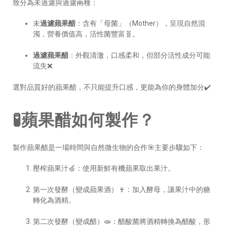
致分為未過濾與過濾兩種：
未
過濾蘋果醋
：含有「母菌」（Mother），呈現自然混
濁，營養價值高，活性菌豐富🧬。
過濾蘋果醋
：外觀清澈，口感柔和，但部分活性成分可能
流失❌
選對品質好的蘋果醋，不只能提升口感，更能為你的身體加分✔️
🧪蘋果醋如何製作？
製作蘋果醋是一場時間與自然微生物的合作🎯主要步驟如下：
壓榨蘋果汁🍏：使用新鮮有機蘋果取出果汁。
第一次發酵（變成蘋果酒）🍷：加入酵母，讓果汁中的糖
轉化為酒精。
第二次發酵（變成醋）🧫：醋酸菌將酒精轉換為醋酸，形