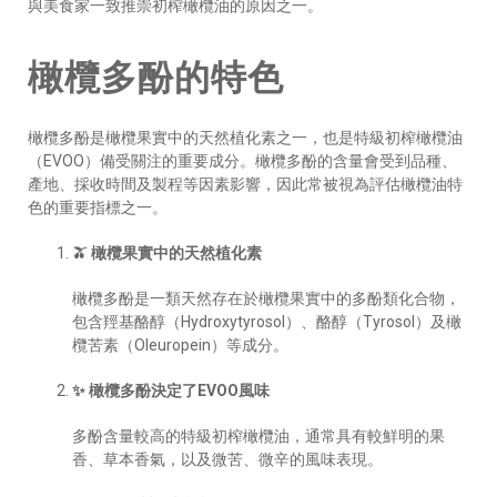
與美食家一致推崇初榨橄欖油的原因之一。
橄欖多酚的特色
橄欖多酚是橄欖果實中的天然植化素之一，也是特級初榨橄欖油
（EVOO）備受關注的重要成分。橄欖多酚的含量會受到品種、
產地、採收時間及製程等因素影響，因此常被視為評估橄欖油特
色的重要指標之一。
🫒 橄欖果實中的天然植化素
橄欖多酚是一類天然存在於橄欖果實中的多酚類化合物，
包含羥基酪醇（Hydroxytyrosol）、酪醇（Tyrosol）及橄
欖苦素（Oleuropein）等成分。
✨ 橄欖多酚決定了EVOO風味
多酚含量較高的特級初榨橄欖油，通常具有較鮮明的果
香、草本香氣，以及微苦、微辛的風味表現。