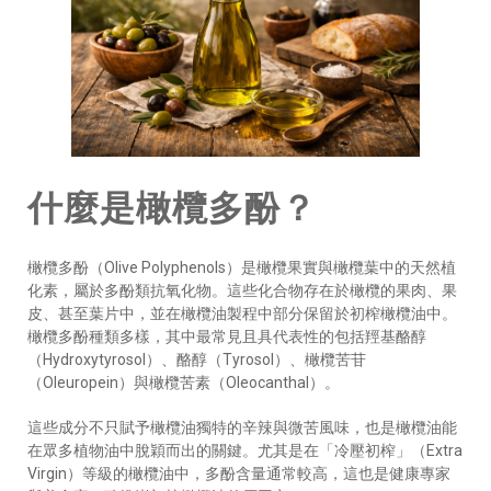
什麼是橄欖多酚？
橄欖多酚（Olive Polyphenols）是橄欖果實與橄欖葉中的天然植
化素，屬於多酚類抗氧化物。這些化合物存在於橄欖的果肉、果
皮、甚至葉片中，並在橄欖油製程中部分保留於初榨橄欖油中。
橄欖多酚種類多樣，其中最常見且具代表性的包括羥基酪醇
（Hydroxytyrosol）、酪醇（Tyrosol）、橄欖苦苷
（Oleuropein）與橄欖苦素（Oleocanthal）。
這些成分不只賦予橄欖油獨特的辛辣與微苦風味，也是橄欖油能
在眾多植物油中脫穎而出的關鍵。尤其是在「冷壓初榨」（Extra
Virgin）等級的橄欖油中，多酚含量通常較高，這也是健康專家