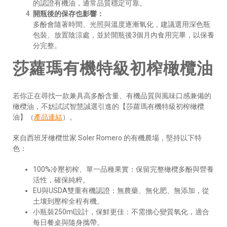
的認證有機油，通常品質穩定可靠。
開瓶後的保存也影響：
多酚會隨著時間、光照與溫度逐漸氧化，建議選用深色瓶
包裝、放置陰涼處，並於開瓶後3個月內食用完畢，以保養
分完整。
莎蘿瑪有機特級初榨橄欖油
若你正在尋找一款兼具高多酚含量、有機品質與風味口感兼備的
橄欖油，不妨試試智慧誠選引進的【莎蘿瑪有機特級初榨橄欖
油】（
產品連結
）。
來自西班牙橄欖世家 Soler Romero 的有機農場，堅持以下特
色：
100%冷壓初榨、單一品種果實：保留完整橄欖多酚與營養
活性，確保純粹。
EU與USDA雙重有機認證：無農藥、無化肥、無添加，從
土壤到壓榨全程有機。
小瓶裝250ml設計，保鮮更佳：不需擔心變質氧化，適合
每日餐桌與隨身攜帶。