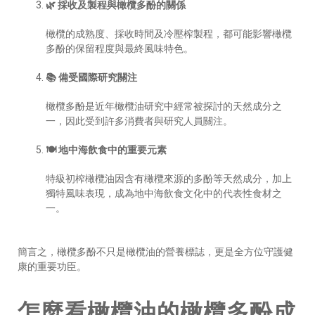
🌿 採收及製程與橄欖多酚的關係
橄欖的成熟度、採收時間及冷壓榨製程，都可能影響橄欖
多酚的保留程度與最終風味特色。
📚 備受國際研究關注
橄欖多酚是近年橄欖油研究中經常被探討的天然成分之
一，因此受到許多消費者與研究人員關注。
🍽️ 地中海飲食中的重要元素
特級初榨橄欖油因含有橄欖來源的多酚等天然成分，加上
獨特風味表現，成為地中海飲食文化中的代表性食材之
一。
簡言之，橄欖多酚不只是橄欖油的營養標誌，更是全方位守護健
康的重要功臣。
怎麼看橄欖油的橄欖多酚成