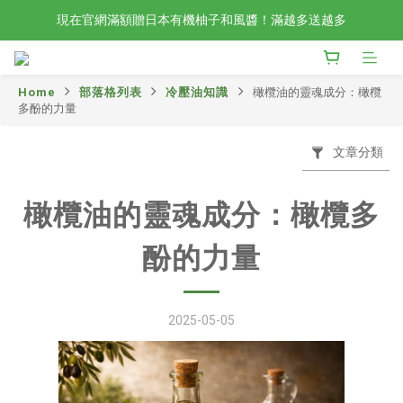
現在官網滿額贈日本有機柚子和風醬！滿越多送越多
檢驗合格的歐洲好油現在任選2入88折4入85折！
新會員限定📣現在加入官網會員立刻享有120元購物金！
Home
部落格列表
冷壓油知識
橄欖油的靈魂成分：橄欖
檢驗合格的歐洲好油現在任選2入88折4入85折！
多酚的力量
文章分類
橄欖油的靈魂成分：橄欖多
酚的力量
2025-05-05