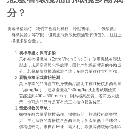
分？
挑選橄欖油時，我們常會看到標榜「冷壓初榨」、「低酸價」、
「有機認證」等字眼，但真正能反映橄欖油營養價值的，往往是
「橄欖多酚含量」。
初榨等級才保有多酚：
只有初榨橄欖油（Extra Virgin Olive Oil）使用機械冷壓法
製成，未經高溫與化學處理，因此才能保留豐富的多酚成
分。若是精煉橄欖油或混合油，多酚含量往往大打折扣。
看瓶身標示或實驗檢測：
真正專業的品牌會在瓶身或商品說明中標註橄欖多酚含量
（如mg/kg），通常含量在250mg/kg以上者就屬優質；
若能達到400～800mg/kg，則為極高品質。若商品未標
示，也可詢問品牌是否有第三方檢測報告佐證。
留意採收與產地：
橄欖多酚含量受橄欖品種、採收時間、榨油技術影響很
大。早期採收的青橄欖含多酚量高，但產量低且苦味強，
價格也較高。來自西班牙、義大利、希臘等傳統橄欖產區